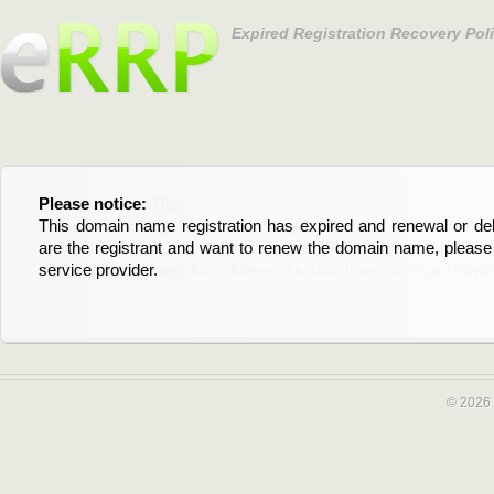
Expired Registration Recovery Pol
Please notice:
Bitte beachten Sie:
This domain name registration has expired and renewal or dele
Diese Domainregistrierung ist abgelaufen und die Verläng
are the registrant and want to renew the domain name, please 
Domain stehen an. Wenn Sie der Registrant sind und di
service provider.
verlängern möchten, kontaktieren Sie bitte Ihren Service-Provid
© 2026