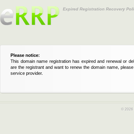
Expired Registration Recovery Pol
Please notice:
Bitte beachten Sie:
This domain name registration has expired and renewal or dele
Diese Domainregistrierung ist abgelaufen und die Verläng
are the registrant and want to renew the domain name, please 
Domain stehen an. Wenn Sie der Registrant sind und di
service provider.
verlängern möchten, kontaktieren Sie bitte Ihren Service-Provid
© 2026